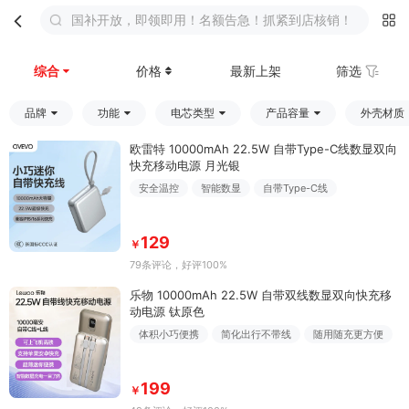
国补开放，即领即用！名额告急！抓紧到店核销！
首页
分类
购物车
我的
综合
价格
最新上架
筛选
品牌
功能
电芯类型
产品容量
外壳材质
欧雷特 10000mAh 22.5W 自带Type-C线数显双向
快充移动电源 月光银
安全温控
智能数显
自带Type-C线
129
￥
79条评论
，好评100%
乐物 10000mAh 22.5W 自带双线数显双向快充移
动电源 钛原色
体积小巧便携
简化出行不带线
随用随充更方便
199
￥