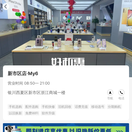
新市区店·My6
营业时间 08:50— 21:00
银川西夏区新市区浙江商城一楼
导航
电话
手机选购
配件选购
手机快修
旧机回收
话费充值
移动选号
分期购机
以旧换新
免费WIFI
软件升级