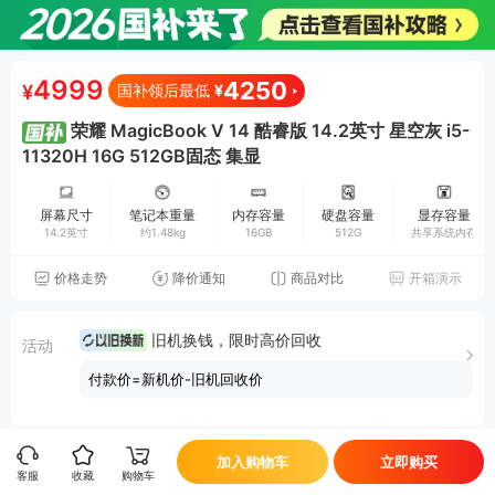
4999
4250
¥
国补领后最低
¥
荣耀 MagicBook V 14 酷睿版 14.2英寸 星空灰 i5-
11320H 16G 512GB固态 集显
屏幕尺寸
笔记本重量
内存容量
硬盘容量
显存容量
14.2英寸
约1.48kg
16GB
512G
共享系统内存
价格走势
降价通知
商品对比
开箱演示
旧机换钱，限时高价回收
活动
付款价=新机价-旧机回收价
加入购物车
立即购买
已选
星空灰 i5-11320H 16G 512GB固态 集显 1件
客服
收藏
购物车